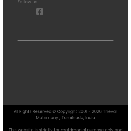
Follow us
All Rights Reserved.© Copyright 2001 - 2026 Thevar
Matrimony , Tamilnadu, India
This website is strictly for matrimonial purpose only and